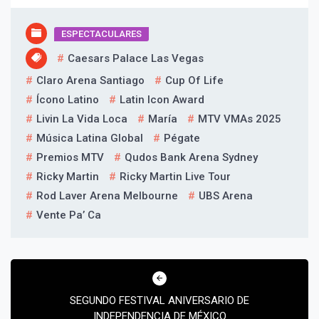
ESPECTACULARES
Caesars Palace Las Vegas
Claro Arena Santiago
Cup Of Life
Ícono Latino
Latin Icon Award
Livin La Vida Loca
María
MTV VMAs 2025
Música Latina Global
Pégate
Premios MTV
Qudos Bank Arena Sydney
Ricky Martin
Ricky Martin Live Tour
Rod Laver Arena Melbourne
UBS Arena
Vente Pa’ Ca
Navegación
de
SEGUNDO FESTIVAL ANIVERSARIO DE
entradas
INDEPENDENCIA DE MÉXICO