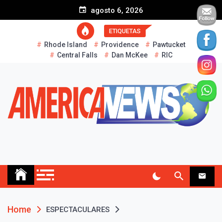
S
agosto 6, 2026
k
i
ETIQUETAS
p
Rhode Island
Providence
Pawtucket
t
Central Falls
Dan McKee
RIC
o
c
o
n
t
e
n
t
AMERICA NEWS
Historias Reales…
Home
ESPECTACULARES