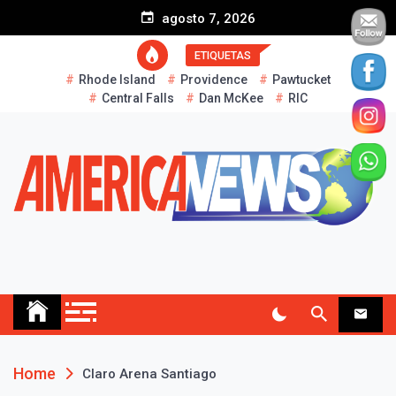
S
agosto 7, 2026
k
i
ETIQUETAS
p
Rhode Island
Providence
Pawtucket
t
Central Falls
Dan McKee
RIC
o
c
o
n
t
e
n
t
AMERICA NEWS
Historias Reales…
Home
Claro Arena Santiago