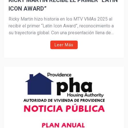
RICKY MARTIN RECIBE EL PRIMER “LATIN
ICON AWARD”
Suscribír
Ricky Martin hizo historia en los MTV VMAs 2025 al
recibir el primer “Latin Icon Award”, reconocimiento a
su trayectoria global. Con una presentación llena de
energía y éxitos inolvidables, el artista emocionó al
Leer Más
público y dedicó el premio a sus hijos y fans, marcando
el inicio de una nueva etapa musical con su gira
internacional.