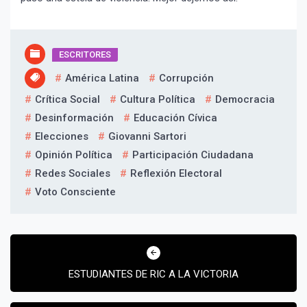
ESCRITORES
América Latina
Corrupción
Crítica Social
Cultura Política
Democracia
¡Suscríbete y Vive la
Desinformación
Educación Cívica
Experiencia!
Elecciones
Giovanni Sartori
Opinión Política
Participación Ciudadana
Redes Sociales
Reflexión Electoral
Voto Consciente
Navegación
de
ESTUDIANTES DE RIC A LA VICTORIA
entradas
Suscribír