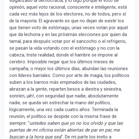
vulgarizado la democracia, y lo digo porque el voto de
opinión, aquel voto racional, consciente e inteligente, está
cada vez más lejos de los electores, no de todos, pero sí
de la mayoría. El agravante es que no dejan de existir los
que tienen voto de estómago, unas veces votan por aquel
que da lechona y en las próximas elecciones por quien da
tamal, para después votar por el sancocho o el refrigerio,
se pasan la vida votando con el estómago y no con la
cabeza; triste realidad, donde el hambre se impone al
cerebro. Imposible negar que los últimos meses de
campaña, o mejor los últimos días, abundan las reuniones
con líderes barriales. Como por arte de magia, los políticos
suben a los barrios más empinados de las ciudades,
abrazan a la gente, reparten besos a diestra y siniestra,
sonríen, ¡ah!, con seguridad que nadie, absolutamente
nadie, se queda sin estrechar la mano del político,
lógicamente, una vez cada cuatro años. Terminada la
reunión, el político se despide con la misma frase de
siempre: “
ustedes saben que yo no los olvido y que las
puertas de mi oficina están abiertas de par en par, me
buscan a la hora que sea
”. De mi parte los invito a