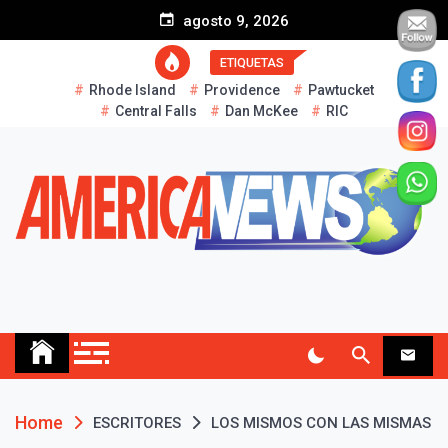
S
agosto 9, 2026
k
i
ETIQUETAS
p
Rhode Island
Providence
Pawtucket
t
Central Falls
Dan McKee
RIC
o
c
o
n
t
e
n
t
AMERICA NEWS
Historias Reales…
Home
ESCRITORES
LOS MISMOS CON LAS MISMAS