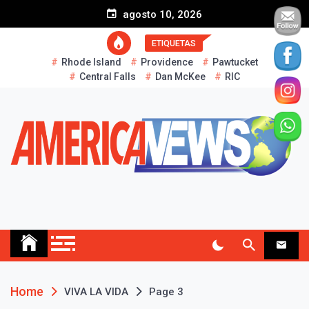
S
agosto 10, 2026
k
i
ETIQUETAS
p
Rhode Island
Providence
Pawtucket
t
Central Falls
Dan McKee
RIC
o
c
o
n
t
e
n
t
AMERICA NEWS
Historias Reales…
Home
VIVA LA VIDA
Page 3