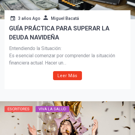
3 años Ago
Miguel Bacatá
GUÍA PRÁCTICA PARA SUPERAR LA
DEUDA NAVIDEÑA
Entendiendo la Situación:
Es esencial comenzar por comprender la situación
financiera actual. Hacer un
inventario de las deudas acumuladas durante las
Leer Más
festividades, desde tarjetas de crédito
hasta préstamos, proporciona una visión clara del
alcance del desafío. Este paso
crucial sienta las bases para un plan de recuperación
efectivo.
ESCRITORES
VIVA LA SALUD