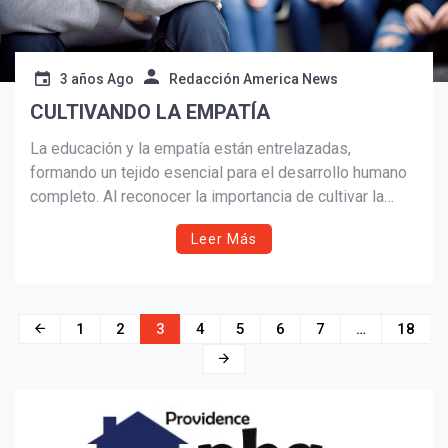
3 años Ago
Redacción America News
CULTIVANDO LA EMPATÍA
La educación y la empatía están entrelazadas,
formando un tejido esencial para el desarrollo humano
completo. Al reconocer la importancia de cultivar la
empatía tanto en la escuela como en el hogar, estamos
Leer Más
construyendo las bases de una sociedad más
compasiva y conectada.
Navegación
1
2
3
4
5
6
7
…
18
de
entradas