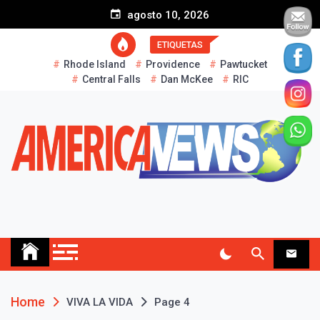
S
agosto 10, 2026
k
i
ETIQUETAS
p
Rhode Island
Providence
Pawtucket
t
Central Falls
Dan McKee
RIC
o
c
o
n
t
e
n
t
AMERICA NEWS
Historias Reales…
Home
VIVA LA VIDA
Page 4