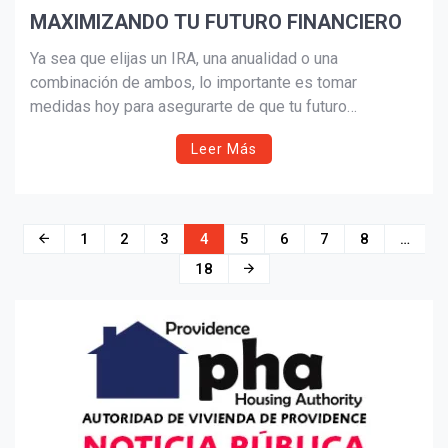
MAXIMIZANDO TU FUTURO FINANCIERO
Ya sea que elijas un IRA, una anualidad o una
combinación de ambos, lo importante es tomar
medidas hoy para asegurarte de que tu futuro
financiero esté en camino hacia el éxito.
Leer Más
Navegación
1
2
3
4
5
6
7
8
…
de
18
entradas