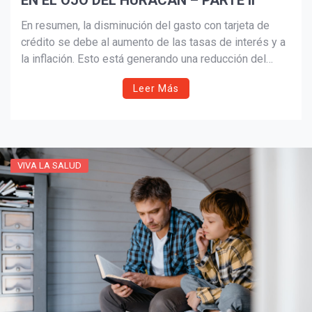
EN EL OJO DEL HURACAN – PARTE II
En resumen, la disminución del gasto con tarjeta de
crédito se debe al aumento de las tasas de interés y a
la inflación. Esto está generando una reducción del
gasto por parte de los consumidores, lo que puede
Leer Más
afectar a la economía en general.
VIVA LA SALUD