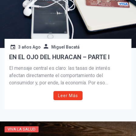
3 años Ago
Miguel Bacatá
EN EL OJO DEL HURACAN – PARTE I
El mensaje central es claro: las tasas de interés
afectan directamente el comportamiento del
consumidor y, por ende, la economía. Por eso
¡Suscríbete y Vive la
Experiencia!
necesitas prestar atención a esta tendencia y
Leer Más
considerar cómo puedes proteger tu poder adquisitivo
en un entorno económico desafiante.
VIVA LA SALUD