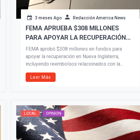
3 meses Ago
Redacción America News
FEMA APRUEBA $308 MILLONES
PARA APOYAR LA RECUPERACIÓN
EN NUEVA INGLATERRA
FEMA aprobó $308 millones en fondos para
apoyar la recuperación en Nueva Inglaterra,
incluyendo reembolsos relacionados con la
pandemia de COVID-19 y reparaciones por
Leer Más
desastres naturales. Rhode Island,
Massachusetts, Connecticut, New Hampshire,
Maine y Vermont recibirán asistencia para
infraestructura, salud pública y recuperación
comunitaria.
LOCAL
OPINION