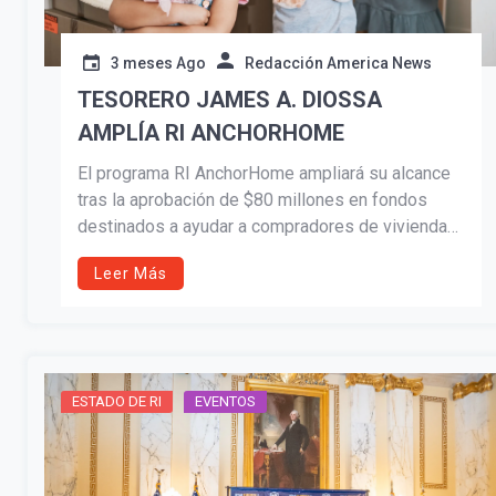
3 meses Ago
Redacción America News
TESORERO JAMES A. DIOSSA
AMPLÍA RI ANCHORHOME
El programa RI AnchorHome ampliará su alcance
tras la aprobación de $80 millones en fondos
destinados a ayudar a compradores de vivienda
por primera vez en Rhode Island. Liderado por el
Leer Más
Tesorero James A. Diossa, la iniciativa ya ha
permitido que cerca de 60 familias accedan a
hipotecas más asequibles y sostenibles,
fortaleciendo el camino hacia la estabilidad
financiera y la riqueza generacional.
ESTADO DE RI
EVENTOS