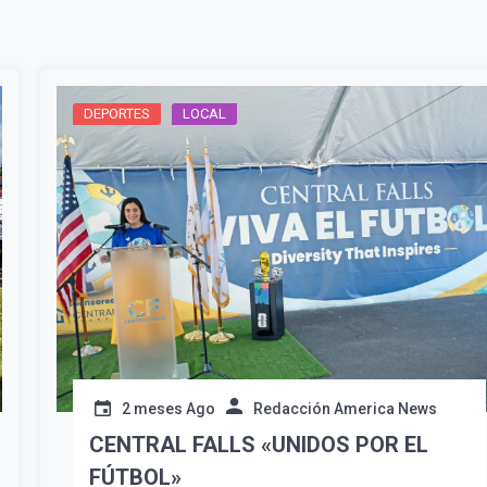
DEPORTES
LOCAL
¡Suscríbete y Vive la
Experiencia!
2 meses Ago
Redacción America News
CENTRAL FALLS «UNIDOS POR EL
FÚTBOL»
Suscribír