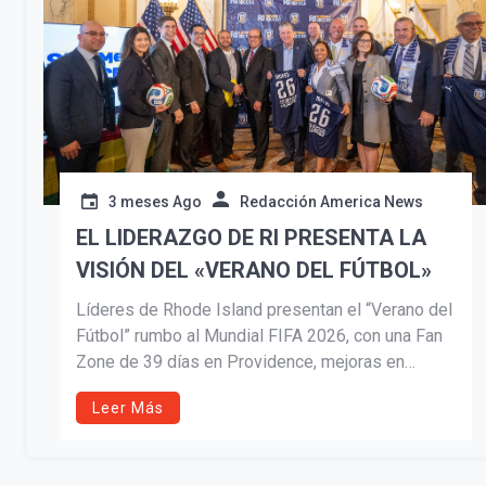
3 meses Ago
Redacción America News
EL LIDERAZGO DE RI PRESENTA LA
VISIÓN DEL «VERANO DEL FÚTBOL»
Líderes de Rhode Island presentan el “Verano del
Fútbol” rumbo al Mundial FIFA 2026, con una Fan
Zone de 39 días en Providence, mejoras en
transporte y apoyo a programas comunitarios. La
Leer Más
iniciativa busca impulsar el turismo, fortalecer la
participación juvenil y posicionar al estado como
un centro regional del torneo.