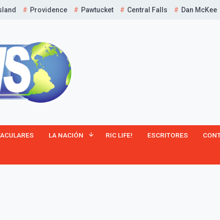
sland
Providence
Pawtucket
Central Falls
Dan McKee
TACULARES
LA NACIÓN
RIC LIFE!
ESCRITORES
CON