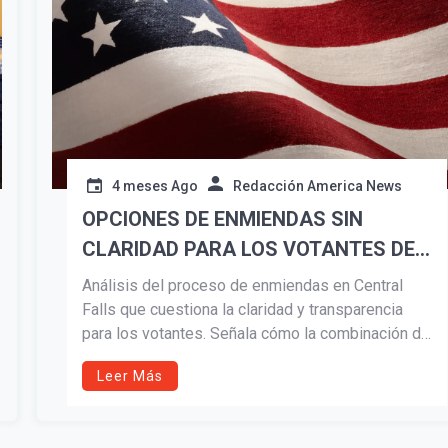
4 meses Ago
Redacción America News
OPCIONES DE ENMIENDAS SIN
CLARIDAD PARA LOS VOTANTES DE
CF
Análisis del proceso de enmiendas en Central
Falls que cuestiona la claridad y transparencia
para los votantes. Señala cómo la combinación de
propuestas y el enfoque en figuras políticas, en
Leer Más
lugar de políticas públicas, limita una decisión
informada de cara a las elecciones de 2026.