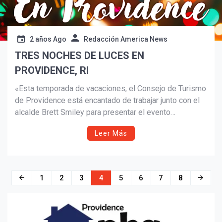
2 años Ago
Redacción America News
TRES NOCHES DE LUCES EN
PROVIDENCE, RI
«Esta temporada de vacaciones, el Consejo de Turismo
de Providence está encantado de trabajar junto con el
alcalde Brett Smiley para presentar el evento
Providence City Hall Tree Lighting y nuestro programa
Leer Más
Illuminate PVD que trabaja para iluminar algunos de los
espacios públicos, parques y edificios de nuestra
ciudad», dijo el presidente del Consejo de Turismo de
Providence, Alexis Gorriarán.
Navegación
1
2
3
4
5
6
7
8
de
entradas