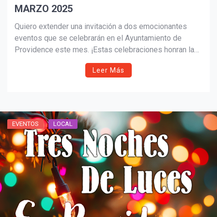
MARZO 2025
Quiero extender una invitación a dos emocionantes
eventos que se celebrarán en el Ayuntamiento de
Providence este mes. ¡Estas celebraciones honran las
preciadas tradiciones de nuestra comunidad y nos
Leer Más
ofrecen la oportunidad de reunirnos para celebrar
nuestra historia y nuestro futuro!
EVENTOS
LOCAL