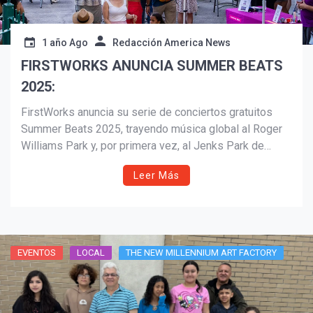
1 año Ago
Redacción America News
FIRSTWORKS ANUNCIA SUMMER BEATS
2025:
FirstWorks anuncia su serie de conciertos gratuitos
Summer Beats 2025, trayendo música global al Roger
Williams Park y, por primera vez, al Jenks Park de
Central Falls. La programación incluye al sexteto
Leer Más
femenino Las Guaracheras de Colombia, una
colaboración poderosa entre William Cepeda y Elio
Villafranca, la banda pakistaní Khumariyaan, y la
destacada cantante caboverdiana Elida Almeida junto al
talento local Chachi Carvalho. Una celebración
EVENTOS
LOCAL
THE NEW MILLENNIUM ART FACTORY
comunitaria de ritmos del mundo, cultura y arte gratuito
para todos.