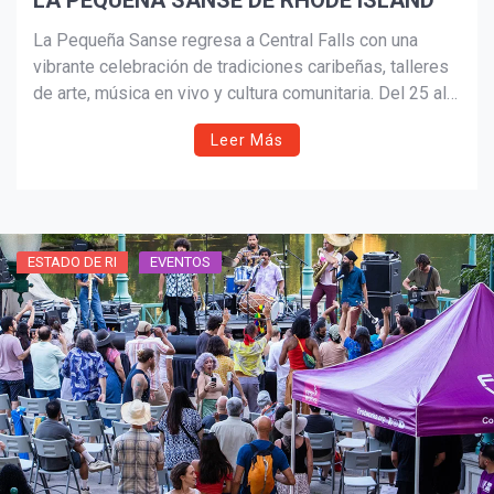
LA PEQUEÑA SANSE DE RHODE ISLAND
La Pequeña Sanse regresa a Central Falls con una
vibrante celebración de tradiciones caribeñas, talleres
de arte, música en vivo y cultura comunitaria. Del 25 al
28 de junio, artistas como Kenneth Meléndez y Oscar
Leer Más
Noel Carrasco encabezarán actividades gratuitas que
destacan el legado del vejigante, la plena y la bomba,
en un encuentro familiar lleno de ritmo, historia y color.
ESTADO DE RI
EVENTOS