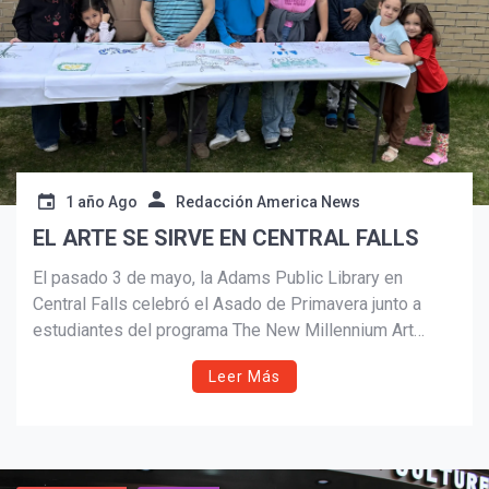
1 año Ago
Redacción America News
EL ARTE SE SIRVE EN CENTRAL FALLS
El pasado 3 de mayo, la Adams Public Library en
Central Falls celebró el Asado de Primavera junto a
estudiantes del programa The New Millennium Art
¡Suscríbete y Vive la
Factory, en un evento que combinó arte, cultura y
Experiencia!
Leer Más
comunidad. Con el apoyo de PRIAA, Colombian Meat
Market, y organizaciones como Mujeres Positivas y
Fuerza Laboral, la actividad sirvió para recaudar fondos
y lanzar el nuevo proyecto de Murales Móviles dirigido
por el artista e instructor Alfonso D. Acevedo.