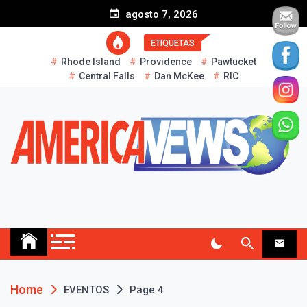
S
agosto 7, 2026
k
i
ETIQUETAS
p
Rhode Island
Providence
Pawtucket
t
Central Falls
Dan McKee
RIC
o
c
o
n
t
e
n
t
AMERICA NEWS
Historias Reales…
Home
EVENTOS
Page 4