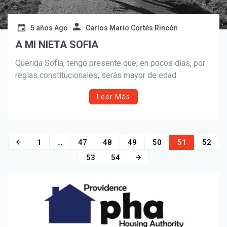
5 años Ago
Carlos Mario Cortés Rincón
A MI NIETA SOFIA
Querida Sofía, tengo presente que, en pocos días, por
reglas constitucionales, serás mayor de edad
Leer Más
Navegación
1
…
47
48
49
50
51
52
de
53
54
entradas