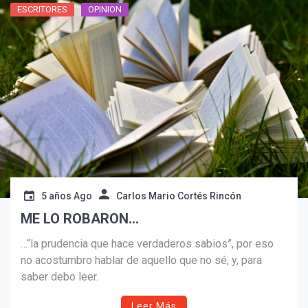
ESCRITORES
OPINION
Suscribír
5 años Ago
Carlos Mario Cortés Rincón
ME LO ROBARON…
…“la prudencia que hace verdaderos sabios”, por eso
no acostumbro hablar de aquello que no sé, y, para
saber debo leer.
Leer Más