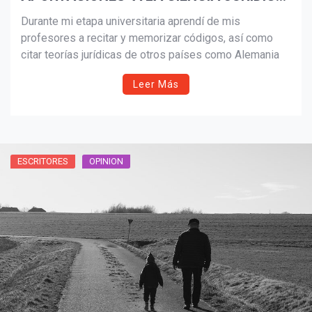
EN EL MUNDO
Durante mi etapa universitaria aprendí de mis
profesores a recitar y memorizar códigos, así como
citar teorías jurídicas de otros países como Alemania
Leer Más
ESCRITORES
OPINION