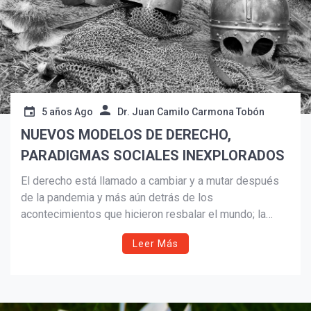
5 años Ago
Dr. Juan Camilo Carmona Tobón
NUEVOS MODELOS DE DERECHO,
PARADIGMAS SOCIALES INEXPLORADOS
El derecho está llamado a cambiar y a mutar después
de la pandemia y más aún detrás de los
¡Suscríbete y Vive la
acontecimientos que hicieron resbalar el mundo; la
Experiencia!
virtualidad, la perspectiva de la prisión, las
Leer Más
transformaciones y garantías individuales, la economía
y la política en general deben ser permeadas por
nuevos lenguajes de vanguardia que no afecten el
interés privado ni el colectivo