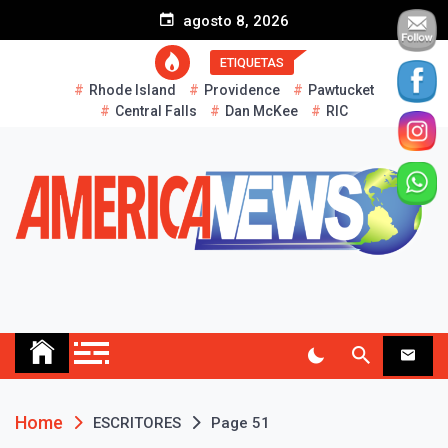
S
agosto 8, 2026
k
i
ETIQUETAS
p
Rhode Island
Providence
Pawtucket
t
Central Falls
Dan McKee
RIC
o
c
o
n
t
e
n
t
AMERICA NEWS
Historias Reales…
Home
ESCRITORES
Page 51