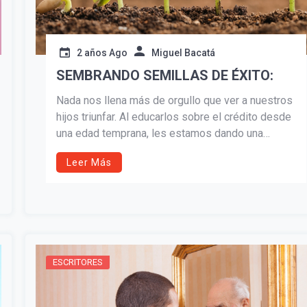
2 años Ago
Miguel Bacatá
SEMBRANDO SEMILLAS DE ÉXITO:
Nada nos llena más de orgullo que ver a nuestros
hijos triunfar. Al educarlos sobre el crédito desde
una edad temprana, les estamos dando una
ventaja significativa en un mundo financiero cada
Leer Más
vez más complejo. Recuerda, la clave está en
empezar temprano, establecer límites y fomentar
hábitos financieros sólidos.
ESCRITORES