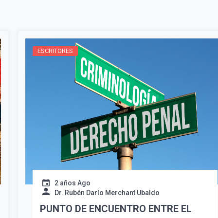
ESCRITORES
¡Suscríbete y Vive la
Experiencia!
2 años Ago
Dr. Rubén Darío Merchant Ubaldo
PUNTO DE ENCUENTRO ENTRE EL
Suscribír