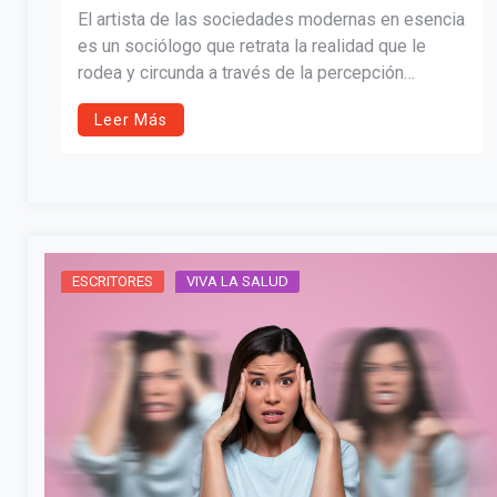
El artista de las sociedades modernas en esencia
es un sociólogo que retrata la realidad que le
rodea y circunda a través de la percepción
iconoclasta de su entorno, tal como la
Leer Más
criminalidad y sus diversas formas, permitiendo
el advenimiento de varios lenguajes, siendo uno
de ellos la interpretación desde el arte,
encontrando maneras extensivas del fenómeno
delincuencial, el cual se afinca en el dolor y el
sufrimiento.
ESCRITORES
VIVA LA SALUD