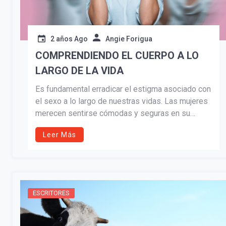
2 años Ago
Angie Forigua
COMPRENDIENDO EL CUERPO A LO
LARGO DE LA VIDA
Es fundamental erradicar el estigma asociado con
el sexo a lo largo de nuestras vidas. Las mujeres
merecen sentirse cómodas y seguras en su
sexualidad, independientemente de la etapa en la
Leer Más
que se encuentren. Es importante recordar que el
sexo y la sexualidad no tienen fecha de
caducidad.
ESCRITORES