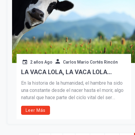
2 años Ago
Carlos Mario Cortés Rincón
LA VACA LOLA, LA VACA LOLA…
En la historia de la humanidad, el hambre ha sido
una constante desde el nacer hasta el morir, algo
natural que hace parte del ciclo vital del ser
humano. El hambre, como esa sensación
Leer Más
incómoda y en ocasiones dolorosa, se vuelve
crónica cuando el ser vivo deja de consumir con
regularidad calorías y energías que le permitan
llevar una vida normal, activa y saludable.