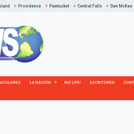
sland
Providence
Pawtucket
Central Falls
Dan McKee
TACULARES
LA NACIÓN
RIC LIFE!
ESCRITORES
CON