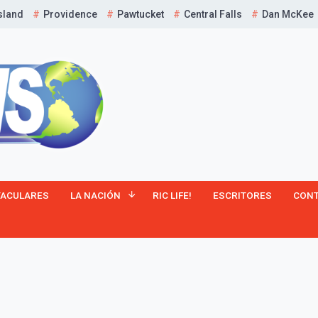
sland
Providence
Pawtucket
Central Falls
Dan McKee
¡Suscríbete y Vive la
TACULARES
LA NACIÓN
RIC LIFE!
ESCRITORES
CON
Experiencia!