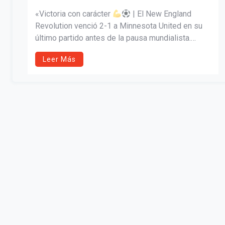
«Victoria con carácter
| El New England
Revolution venció 2-1 a Minnesota United en su
último partido antes de la pausa mundialista.
Goles de Carles Gil y Luca Langoni, y un Matt
Leer Más
Turner gigante bajo los palos con seis atajadas
clave.