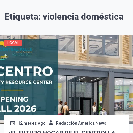
¡Suscríbete y Vive la
Experiencia!
Etiqueta:
violencia doméstica
LOCAL
Suscribír
12 meses Ago
Redacción America News