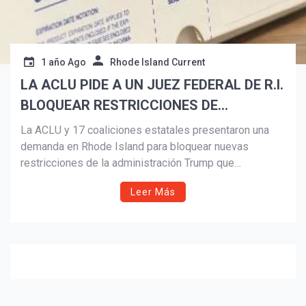
1 año Ago
Rhode Island Current
LA ACLU PIDE A UN JUEZ FEDERAL DE R.I.
BLOQUEAR RESTRICCIONES DE
SUBVENCIONES DE TRUMP A GRUPOS
La ACLU y 17 coaliciones estatales presentaron una
QUE AYUDAN A VÍCTIMAS DE VIOLENCIA
demanda en Rhode Island para bloquear nuevas
restricciones de la administración Trump que
condicionan subvenciones federales a grupos que
Leer Más
apoyan a víctimas de violencia doméstica y sexual. Las
reglas afectarían programas clave y violarían derechos
constitucionales, según los demandantes.