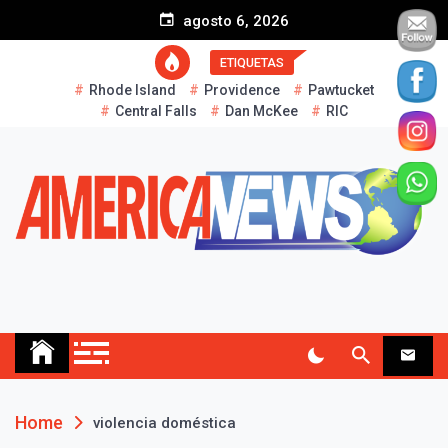
S
agosto 6, 2026
k
i
ETIQUETAS
p
Rhode Island
Providence
Pawtucket
t
Central Falls
Dan McKee
RIC
o
c
o
n
t
e
n
t
AMERICA NEWS
Historias Reales…
Home
violencia doméstica