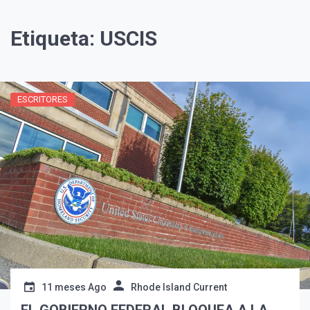
Etiqueta:
USCIS
ESCRITORES
¡Suscríbete y Vive la
Experiencia!
11 meses Ago
Rhode Island Current