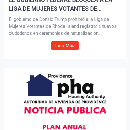
EL GOBIERNO FEDERAL BLOQUEA A LA
LIGA DE MUJERES VOTANTES DE
Suscribír
REGISTRAR NUEVOS CIUDADANOS
El gobierno de Donald Trump prohibió a la Liga de
DESPUÉS DE CEREMONIAS DE
Mujeres Votantes de Rhode Island registrar a nuevos
ciudadanos en ceremonias de naturalización,
NATURALIZACIÓN EN R.I.
interrumpiendo una labor que en dos años permitió
Leer Más
inscribir a más de 1,700 votantes. La medida, que
delega el proceso únicamente a funcionarios estatales
y locales, ha generado preocupación por posibles
barreras al derecho al voto en todo el país.