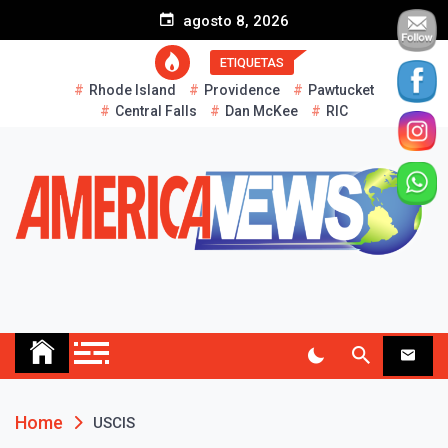
S
agosto 8, 2026
k
i
ETIQUETAS
p
Rhode Island
Providence
Pawtucket
t
Central Falls
Dan McKee
RIC
o
c
o
n
t
e
n
t
AMERICA NEWS
Historias Reales…
Home
USCIS