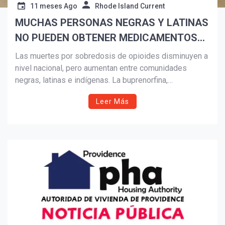
11 meses Ago
Rhode Island Current
MUCHAS PERSONAS NEGRAS Y LATINAS
Suscribír
NO PUEDEN OBTENER MEDICAMENTOS
CONTRA LA ADICCIÓN A LOS OPIOIDES.
Las muertes por sobredosis de opioides disminuyen a
LOS RECORTES DE MEDICAID PODRÍAN
nivel nacional, pero aumentan entre comunidades
negras, latinas e indígenas. La buprenorfina,
DIFICULTARLO AÚN MÁS.
medicamento clave contra la adicción, es mucho menos
Leer Más
accesible en vecindarios de color. Expertos advierten
que los recortes a Medicaid bajo la ley de Trump
podrían agravar la crisis, dejando a miles sin
tratamiento y elevando el riesgo de más muertes.