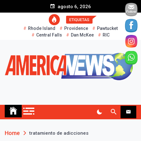
S
agosto 6, 2026
k
i
ETIQUETAS
p
Rhode Island
Providence
Pawtucket
t
Central Falls
Dan McKee
RIC
o
c
o
n
t
e
n
t
AMERICA NEWS
Historias Reales…
Home
tratamiento de adicciones