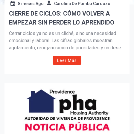
8 meses Ago
Carolina De Pombo Cardozo
CIERRE DE CICLOS: CÓMO VOLVER A
Suscribír
EMPEZAR SIN PERDER LO APRENDIDO
Cerrar ciclos ya no es un cliché, sino una necesidad
emocional y laboral. Las cifras globales muestran
agotamiento, reorganización de prioridades y un deseo
creciente de vivir con más intención. Este artículo
Leer Más
explora por qué honrar lo aprendido —en vez de
borrarlo— es clave para comenzar 2026 con claridad,
propósito y una visión más consciente de futuro.