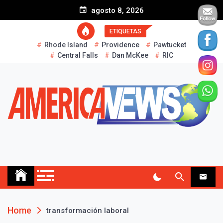
S
agosto 8, 2026
k
i
ETIQUETAS
p
Rhode Island
Providence
Pawtucket
t
Central Falls
Dan McKee
RIC
o
c
o
n
t
e
n
t
AMERICA NEWS
Historias Reales…
Home
transformación laboral