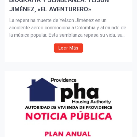
BIOGRAFÍA Y SEMBLANZA: YEISON
JIMÉNEZ, «EL AVENTURERO»
Suscribír
La repentina muerte de Yeison Jiménez en un
accidente aéreo conmociona a Colombia y al mundo de
la música popular. Esta semblanza repasa su vida, su
ascenso desde la adversidad, el trágico último vuelo
Leer Más
junto a su equipo y el legado que deja como referente
de resiliencia y talento.