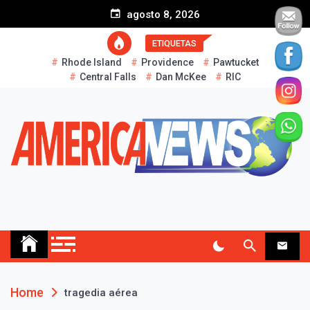
S
agosto 8, 2026
k
i
ETIQUETAS
p
Rhode Island
Providence
Pawtucket
t
Central Falls
Dan McKee
RIC
o
c
o
n
t
e
n
t
AMERICA NEWS
Historias Reales…
Home
tragedia aérea