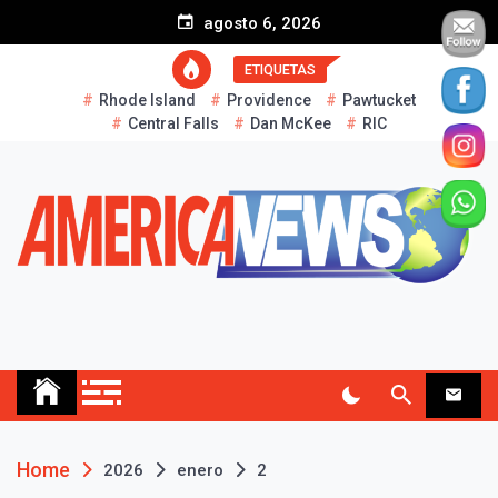
S
agosto 6, 2026
k
i
ETIQUETAS
p
Rhode Island
Providence
Pawtucket
t
Central Falls
Dan McKee
RIC
o
c
o
n
t
e
n
t
AMERICA NEWS
Historias Reales…
Home
2026
enero
2