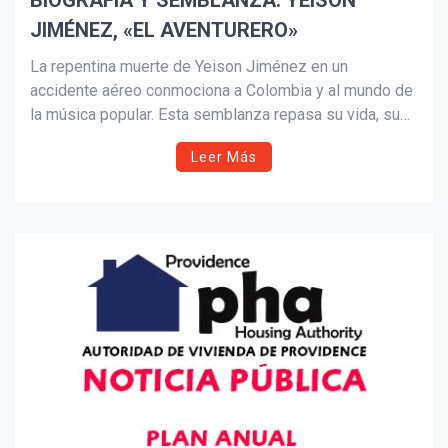
BIOGRAFÍA Y SEMBLANZA: YEISON
JIMÉNEZ, «EL AVENTURERO»
Suscribír
La repentina muerte de Yeison Jiménez en un
accidente aéreo conmociona a Colombia y al mundo de
la música popular. Esta semblanza repasa su vida, su
ascenso desde la adversidad, el trágico último vuelo
Leer Más
junto a su equipo y el legado que deja como referente
de resiliencia y talento.