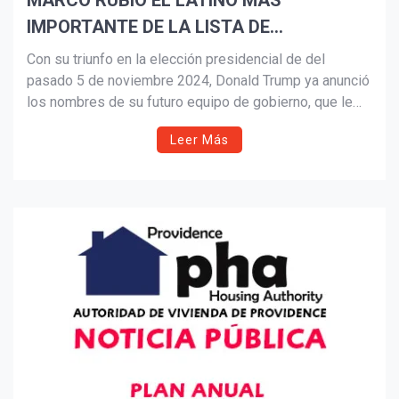
MARCO RUBIO EL LATINO MAS
IMPORTANTE DE LA LISTA DE
Suscribír
NOMBRADOS POR TRUMP
Con su triunfo en la elección presidencial de del
pasado 5 de noviembre 2024, Donald Trump ya anunció
los nombres de su futuro equipo de gobierno, que le
acompañará junto a su vice-presidente JD Vance.
Leer Más