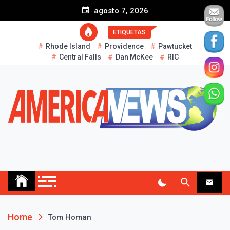
S
agosto 7, 2026
k
i
ETIQUETAS
p
Rhode Island
Providence
Pawtucket
t
Central Falls
Dan McKee
RIC
o
c
o
n
t
e
n
t
AMERICA NEWS
Historias Reales…
Home
Tom Homan