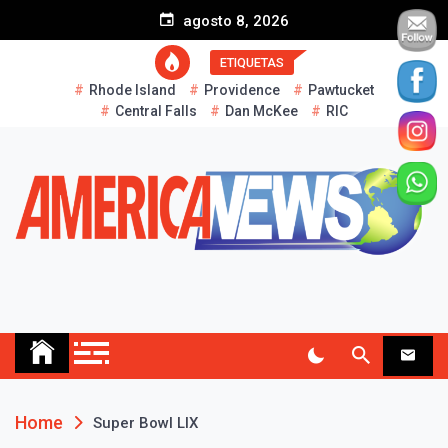
S
agosto 8, 2026
k
i
ETIQUETAS
p
Rhode Island
Providence
Pawtucket
t
Central Falls
Dan McKee
RIC
o
c
o
n
t
e
n
t
AMERICA NEWS
Historias Reales…
Home
Super Bowl LIX