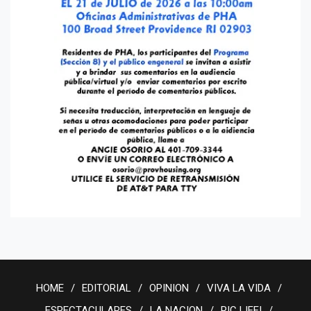
HOME
EDITORIAL
OPINION
VIVA LA VIDA
ESPECTACULARES
LA NACION
RIC LIFE!