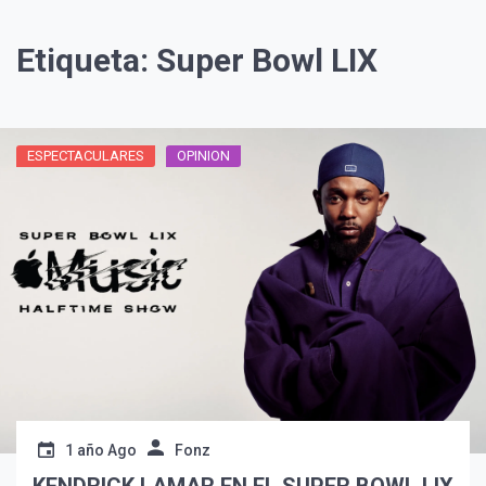
Etiqueta:
Super Bowl LIX
ESPECTACULARES
OPINION
¡Suscríbete y Vive la
Experiencia!
1 año Ago
Fonz
Suscribír