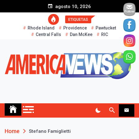
S
agosto 10, 2026
k
i
ETIQUETAS
p
Rhode Island
Providence
Pawtucket
t
Central Falls
Dan McKee
RIC
o
c
o
n
t
e
n
t
AMERICA NEWS
Historias Reales…
Home
Stefano Famiglietti