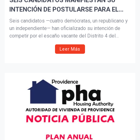
SEIS CANDIDATOS MANIFIESTAN SU
INTENCIÓN DE POSTULARSE PARA EL
Suscribír
ESCAÑO DEL SENADO DE RHODE ISLAND
Seis candidatos —cuatro demócratas, un republicano y
un independiente— han oficializado su intención de
competir por el escaño vacante del Distrito 4 del
Senado Estatal de Rhode Island, tras el fallecimiento
Leer Más
del presidente del Senado Dominick Ruggerio. La
elección especial se celebrará el 5 de agosto,
marcando el fin de una era de más de 40 años de
liderazgo en ese distrito.