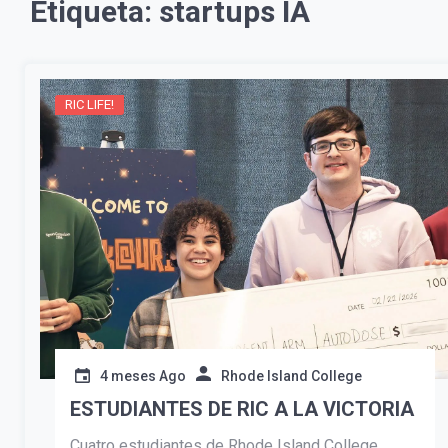
Etiqueta:
startups IA
RIC LIFE!
4 meses Ago
Rhode Island College
ESTUDIANTES DE RIC A LA VICTORIA
Cuatro estudiantes de Rhode Island College