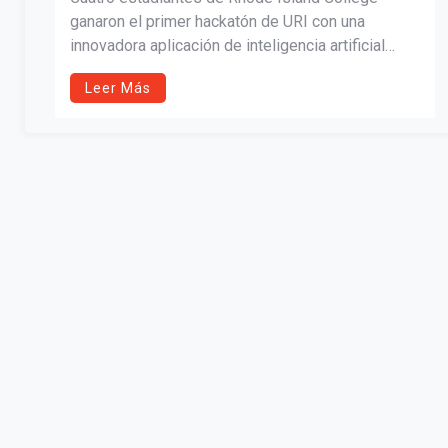
ganaron el primer hackatón de URI con una
innovadora aplicación de inteligencia artificial
diseñada para asistir a personas con
Leer Más
discapacidades auditivas y ansiedad telefónica,
destacándose entre más de 100 participantes de
toda Nueva Inglaterra.