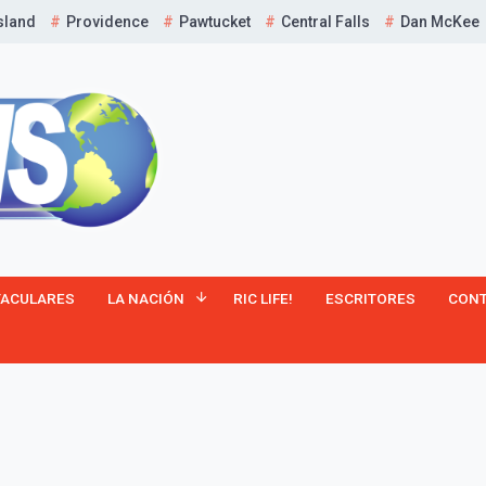
sland
Providence
Pawtucket
Central Falls
Dan McKee
¡Suscríbete y Vive la
TACULARES
LA NACIÓN
RIC LIFE!
ESCRITORES
CON
Experiencia!