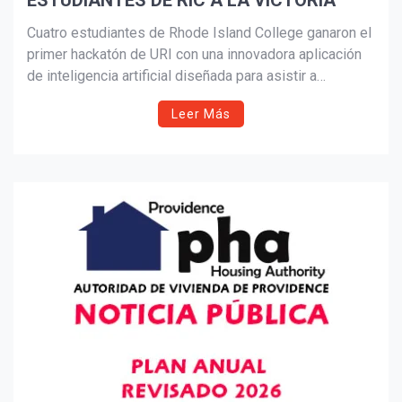
ESTUDIANTES DE RIC A LA VICTORIA
Suscribír
Cuatro estudiantes de Rhode Island College ganaron el
primer hackatón de URI con una innovadora aplicación
de inteligencia artificial diseñada para asistir a
personas con discapacidades auditivas y ansiedad
Leer Más
telefónica, destacándose entre más de 100
participantes de toda Nueva Inglaterra.