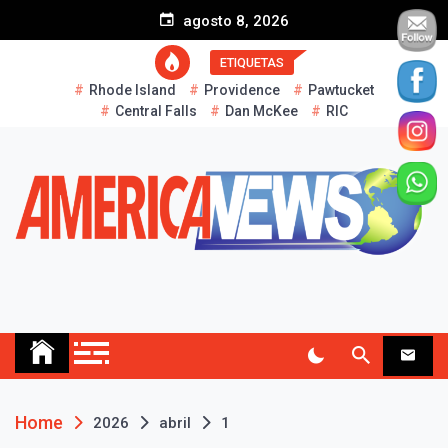
S
agosto 8, 2026
k
i
ETIQUETAS
p
Rhode Island
Providence
Pawtucket
t
Central Falls
Dan McKee
RIC
o
c
o
n
t
e
n
t
AMERICA NEWS
Historias Reales…
Home
2026
abril
1