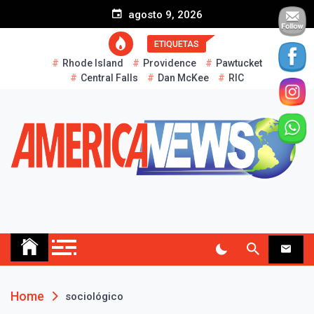
S
agosto 9, 2026
k
i
ETIQUETAS
p
Rhode Island
Providence
Pawtucket
t
Central Falls
Dan McKee
RIC
o
c
o
n
t
e
n
t
AMERICA NEWS
Historias Reales…
Home
sociológico