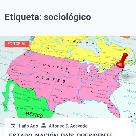
Etiqueta:
sociológico
EDITORIAL
¡Suscríbete y Vive la
Experiencia!
1 año Ago
Alfonso D. Acevedo