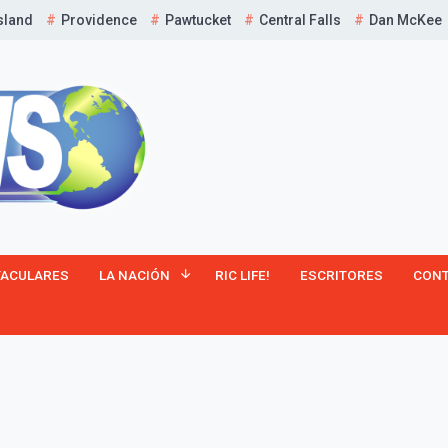
sland
Providence
Pawtucket
Central Falls
Dan McKee
¡Suscríbete y Vive la
TACULARES
LA NACIÓN
RIC LIFE!
ESCRITORES
CON
Experiencia!