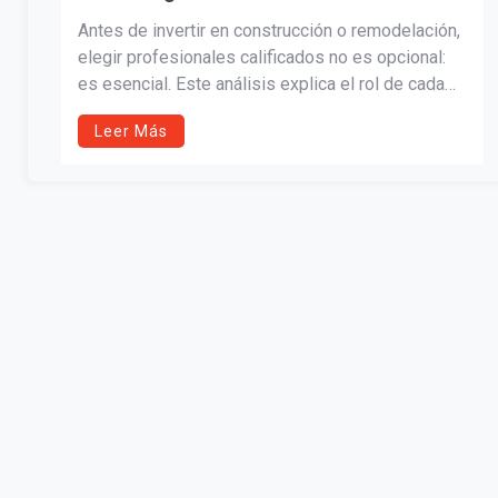
A UN MECÁNICO?
Antes de invertir en construcción o remodelación,
elegir profesionales calificados no es opcional:
es esencial. Este análisis explica el rol de cada
especialista, los riesgos de la improvisación y
Leer Más
por qué una mala decisión puede costar mucho
más que dinero: puede afectar su seguridad,
salud y patrimonio.