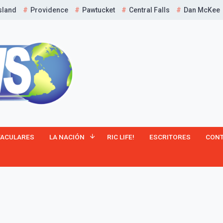
sland
Providence
Pawtucket
Central Falls
Dan McKee
¡Suscríbete y Vive la
TACULARES
LA NACIÓN
RIC LIFE!
ESCRITORES
CON
Experiencia!