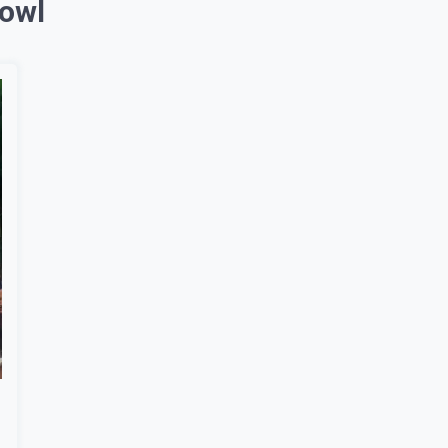
Bowl
Suscribír