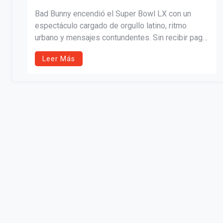
ESPECTÁCULO DE MEDIO TIEMPO
Bad Bunny encendió el Super Bowl LX con un
DEL SUPER BOWL LX
espectáculo cargado de orgullo latino, ritmo
urbano y mensajes contundentes. Sin recibir pago
directo por el medio tiempo, su presentación
Leer Más
podría impulsar sus ingresos semanales a $1.7
millones, superando récords recientes y
reafirmando su impacto cultural a nivel global.