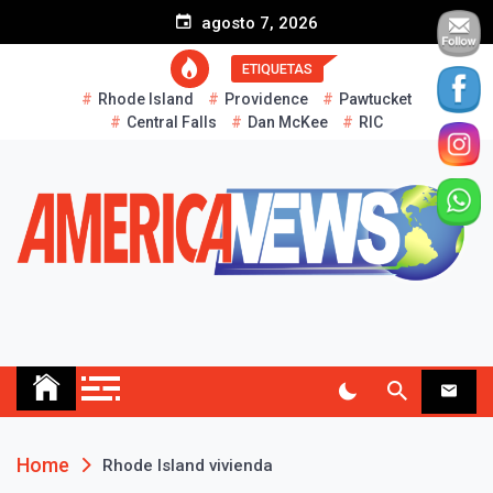
S
agosto 7, 2026
k
i
ETIQUETAS
p
Rhode Island
Providence
Pawtucket
t
Central Falls
Dan McKee
RIC
o
c
o
n
t
e
n
t
AMERICA NEWS
Historias Reales…
Home
Rhode Island vivienda