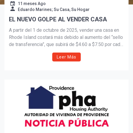
11 meses Ago
Eduardo Marines; Su Casa, Su Hogar
Suscribír
EL NUEVO GOLPE AL VENDER CASA
A partir del 1 de octubre de 2025, vender una casa en
Rhode Island costará más debido al aumento del “sello
de transferencia”, que subirá de $4.60 a $7.50 por cada
mil dólares. El Estado afirma que los fondos financiarán
Leer Más
programas de vivienda, pero vendedores, corredores y
abogados critican el impacto y el momento del cambio.