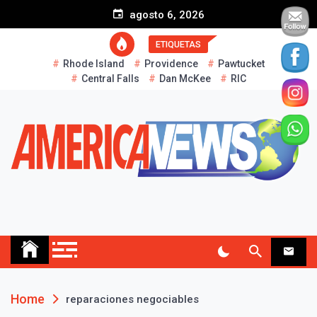
S
agosto 6, 2026
k
i
ETIQUETAS
p
Rhode Island
Providence
Pawtucket
t
Central Falls
Dan McKee
RIC
o
c
o
n
t
e
n
t
AMERICA NEWS
Historias Reales…
Home
reparaciones negociables