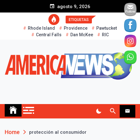
S
agosto 9, 2026
k
i
ETIQUETAS
p
Rhode Island
Providence
Pawtucket
t
Central Falls
Dan McKee
RIC
o
c
o
n
t
e
n
t
AMERICA NEWS
Historias Reales…
Home
protección al consumidor