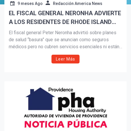
9 meses Ago
Redacción America News
EL FISCAL GENERAL NERONHA ADVIERTE
Suscribír
A LOS RESIDENTES DE RHODE ISLAND
SOBRE LOS PLANES DE SALUD
El fiscal general Peter Neronha advirtió sobre planes
«BASURA»
de salud “basura” que se anuncian como seguros
médicos pero no cubren servicios esenciales ni están
regulados. Ante el aumento de las primas y la
Leer Más
inscripción abierta, pide a los residentes verificar que
las pólizas sean legítimas y adecuadas para sus
familias.