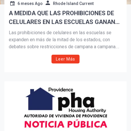
6 meses Ago
Rhode Island Current
A MEDIDA QUE LAS PROHIBICIONES DE
Suscribír
CELULARES EN LAS ESCUELAS GANAN
POPULARIDAD, LEGISLADORES DICEN
Las prohibiciones de celulares en las escuelas se
QUE ES HORA DE APLICARLAS DE
expanden en más de la mitad de los estados, con
debates sobre restricciones de campana a campana.
CAMPANA A CAMPANA
Legisladores, educadores y expertos destacan
Leer Más
beneficios académicos y de salud mental, mientras
persisten preocupaciones por seguridad, aplicación
desigual y la resistencia de algunos estudiantes.