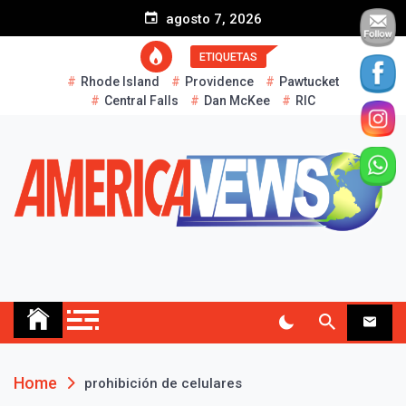
S
agosto 7, 2026
k
i
ETIQUETAS
p
Rhode Island
Providence
Pawtucket
t
Central Falls
Dan McKee
RIC
o
c
o
n
t
e
n
t
AMERICA NEWS
Historias Reales…
Home
prohibición de celulares