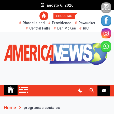
S
agosto 6, 2026
k
i
ETIQUETAS
p
Rhode Island
Providence
Pawtucket
t
Central Falls
Dan McKee
RIC
o
c
o
n
t
e
n
t
AMERICA NEWS
Historias Reales…
Home
programas sociales