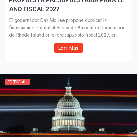
PROPUESTA PRESUPUESTARIA PARA EL
AÑO FISCAL 2027
El gobernador Dan McKee propone duplicar la
financiación estatal al Banco de Alimentos Comunitario
de Rhode Island en el presupuesto fiscal 2027, en
respuesta al aumento de la inseguridad alimentaria que
Leer Más
afecta a más de un tercio de los hogares del estado.
EDITORIAL
¡Suscríbete y Vive la
Experiencia!