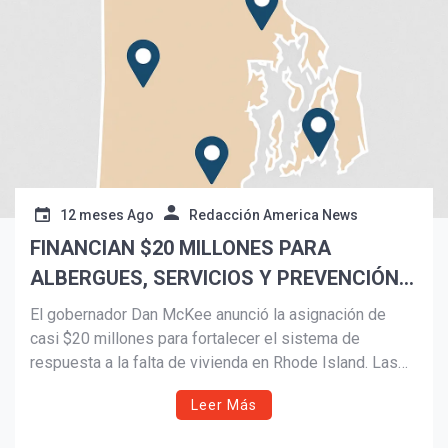
12 meses Ago
Redacción America News
FINANCIAN $20 MILLONES PARA
ALBERGUES, SERVICIOS Y PREVENCIÓN
DE LA FALTA DE VIVIENDA
El gobernador Dan McKee anunció la asignación de
casi $20 millones para fortalecer el sistema de
respuesta a la falta de vivienda en Rhode Island. Las
inversiones apoyarán 51 proyectos enfocados en
Leer Más
albergues de emergencia, servicios esenciales y
nuevas reformas como los Puntos de Acceso