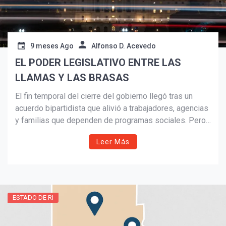
9 meses Ago
Alfonso D. Acevedo
EL PODER LEGISLATIVO ENTRE LAS
LLAMAS Y LAS BRASAS
Suscribír
El fin temporal del cierre del gobierno llegó tras un
acuerdo bipartidista que alivió a trabajadores, agencias
y familias que dependen de programas sociales. Pero
la disputa política sigue viva. Este análisis expone
Leer Más
cómo el Congreso, más que la Casa Blanca, define
nuestro día a día y por qué la falta de participación
informada mantiene el ciclo de crisis e incertidumbre.
ESTADO DE RI