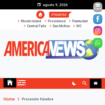
S
agosto 9, 2026
k
i
ETIQUETAS
p
Rhode Island
Providence
Pawtucket
t
Central Falls
Dan McKee
RIC
o
c
o
n
t
e
n
t
AMERICA NEWS
Historias Reales…
Home
Procesión fúnebre