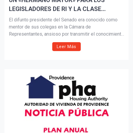
UN «HERMANO MAYOR» PARA LOS
LEGISLADORES DE RI Y LA CLASE
Suscribír
TRABAJADORA, RUGGERIO DESCANSA
El difunto presidente del Senado era conocido como
mentor de sus colegas en la Cámara de
Representantes, ansioso por transmitir el conocimiento
y la experiencia que había desarrollado como el
Leer Más
miembro más alto de la Asamblea General de Rhode
Island y el «decano» del Senado.