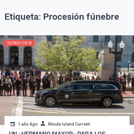
Etiqueta:
Procesión fúnebre
ESTADO DE RI
¡Suscríbete y Vive la
Experiencia!
1 año Ago
Rhode Island Current