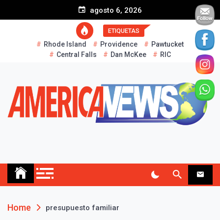
S
agosto 6, 2026
k
i
ETIQUETAS
p
Rhode Island
Providence
Pawtucket
t
Central Falls
Dan McKee
RIC
o
c
o
n
t
e
n
t
AMERICA NEWS
Historias Reales…
Home
presupuesto familiar