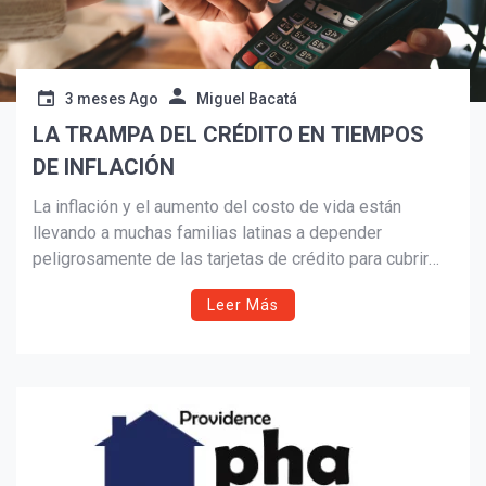
3 meses Ago
Miguel Bacatá
LA TRAMPA DEL CRÉDITO EN TIEMPOS
DE INFLACIÓN
La inflación y el aumento del costo de vida están
llevando a muchas familias latinas a depender
peligrosamente de las tarjetas de crédito para cubrir
gastos básicos. Este artículo explica cómo funciona la
Leer Más
“trampa del crédito”, las señales de alerta y las
estrategias financieras que pueden ayudar a romper el
ciclo de deuda antes de que sea demasiado tarde.