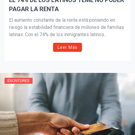
EL 74% DE LOS LATINOS TEME NO PODER
PAGAR LA RENTA
El aumento constante de la renta está poniendo en
¡Suscríbete y Vive la
riesgo la estabilidad financiera de millones de familias
Experiencia!
latinas. Con el 74% de los inmigrantes latinos
preocupados por no poder cubrir sus gastos de
Leer Más
vivienda, este artículo ofrece estrategias prácticas para
negociar aumentos, proteger el presupuesto y construir
un futuro financiero más seguro.
ESCRITORES
Suscribír