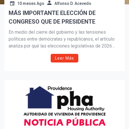
10 meses Ago
Alfonso D. Acevedo
MÁS IMPORTANTE ELECCIÓN DE
Suscribír
CONGRESO QUE DE PRESIDENTE
En medio del cierre del gobierno y las tensiones
políticas entre demócratas y republicanos, el artículo
analiza por qué las elecciones legislativas de 2026
serán más decisivas que las presidenciales. Con el
Leer Más
Congreso dividido, la batalla por el control y la narrativa
política se intensifica, especialmente en temas de
inmigración, economía, salud y seguridad nacional.