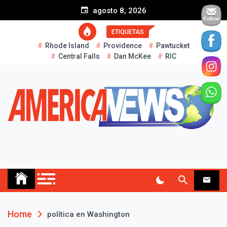
S
agosto 8, 2026
k
i
ETIQUETAS
p
Rhode Island
Providence
Pawtucket
t
Central Falls
Dan McKee
RIC
o
c
o
n
t
e
n
t
AMERICA NEWS
Historias Reales…
Home
política en Washington