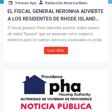
9 meses Ago
Redacción America News
EL FISCAL GENERAL NERONHA ADVIERTE
Suscribír
A LOS RESIDENTES DE RHODE ISLAND
SOBRE LOS PLANES DE SALUD
El fiscal general Peter Neronha advirtió sobre planes
«BASURA»
de salud “basura” que se anuncian como seguros
médicos pero no cubren servicios esenciales ni están
regulados. Ante el aumento de las primas y la
Leer Más
inscripción abierta, pide a los residentes verificar que
las pólizas sean legítimas y adecuadas para sus
familias.