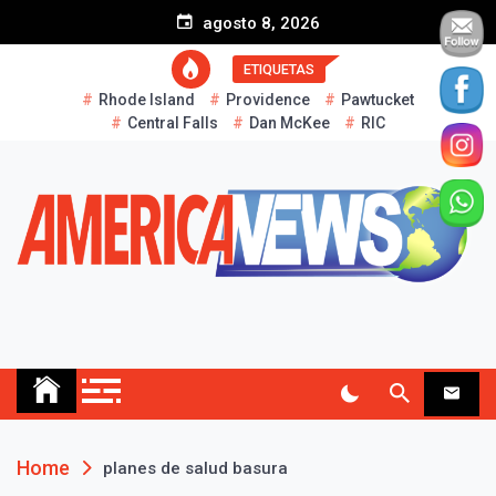
S
agosto 8, 2026
k
i
ETIQUETAS
p
Rhode Island
Providence
Pawtucket
t
Central Falls
Dan McKee
RIC
o
c
o
n
t
e
n
t
AMERICA NEWS
Historias Reales…
Home
planes de salud basura