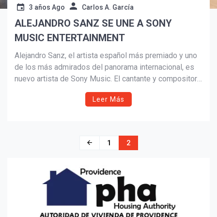
3 años Ago
Carlos A. García
ALEJANDRO SANZ SE UNE A SONY
MUSIC ENTERTAINMENT
Alejandro Sanz, el artista español más premiado y uno
de los más admirados del panorama internacional, es
nuevo artista de Sony Music. El cantante y compositor
ha hecho un alto en el camino de su gira ‘SANZ en Vivo’
Leer Más
para cerrar este histórico acuerdo con su nueva casa
discográfica.
Navegación
1
2
de
entradas