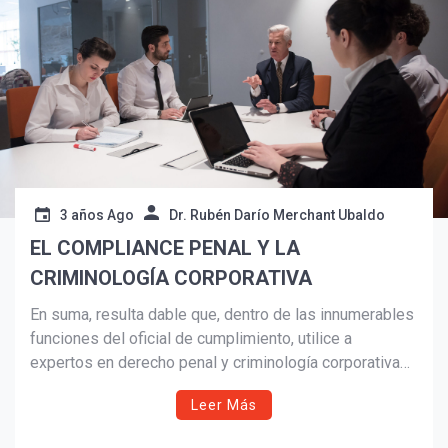
¡Suscríbete y Vive la
Experiencia!
3 años Ago
Dr. Rubén Darío Merchant Ubaldo
EL COMPLIANCE PENAL Y LA
CRIMINOLOGÍA CORPORATIVA
Suscribír
En suma, resulta dable que, dentro de las innumerables
funciones del oficial de cumplimiento, utilice a
expertos en derecho penal y criminología corporativa
cuando se trate de delitos y como prevenirlos.
Leer Más