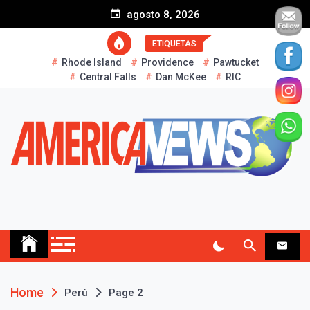
S
agosto 8, 2026
k
i
ETIQUETAS
p
Rhode Island
Providence
Pawtucket
t
Central Falls
Dan McKee
RIC
o
c
o
n
t
e
n
t
AMERICA NEWS
Historias Reales…
Home
Perú
Page 2