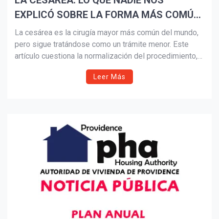
LA CESÁREA: LO QUE NADIE NOS
EXPLICÓ SOBRE LA FORMA MÁS COMÚN
Suscribír
DE NACER
La cesárea es la cirugía mayor más común del mundo,
pero sigue tratándose como un trámite menor. Este
artículo cuestiona la normalización del procedimiento,
visibiliza sus efectos físicos y emocionales en
Leer Más
madres y bebés, y plantea una conversación pendiente:
informar con honestidad para que la autonomía sea real,
no a ciegas.