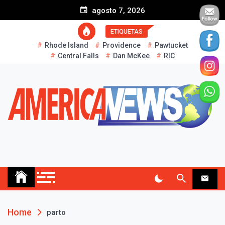
S
agosto 7, 2026
k
i
ETIQUETAS
p
Rhode Island
Providence
Pawtucket
t
Central Falls
Dan McKee
RIC
o
c
o
n
t
e
n
t
AMERICA NEWS
Historias Reales…
Home
parto