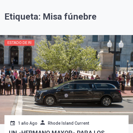
Etiqueta:
Misa fúnebre
ESTADO DE RI
¡Suscríbete y Vive la
Experiencia!
1 año Ago
Rhode Island Current