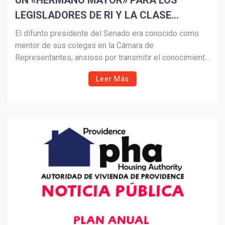
UN «HERMANO MAYOR» PARA LOS
LEGISLADORES DE RI Y LA CLASE
Suscribír
TRABAJADORA, RUGGERIO DESCANSA
El difunto presidente del Senado era conocido como
mentor de sus colegas en la Cámara de
Representantes, ansioso por transmitir el conocimiento
y la experiencia que había desarrollado como el
Leer Más
miembro más alto de la Asamblea General de Rhode
Island y el «decano» del Senado.