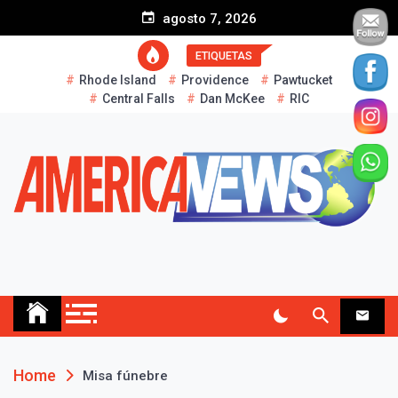
S
agosto 7, 2026
k
i
ETIQUETAS
p
Rhode Island
Providence
Pawtucket
t
Central Falls
Dan McKee
RIC
o
c
o
n
t
e
n
t
AMERICA NEWS
Historias Reales…
Home
Misa fúnebre