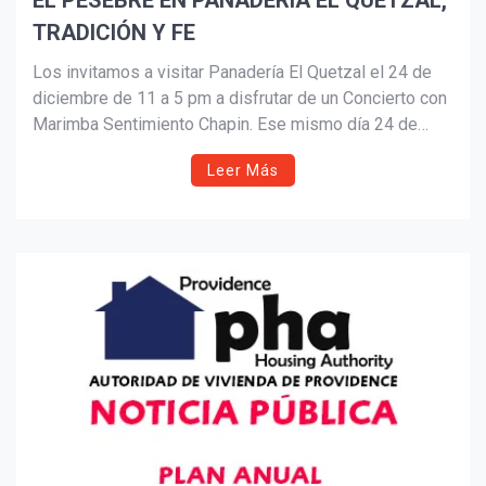
EL PESEBRE EN PANADERÍA EL QUETZAL,
TRADICIÓN Y FE
Suscribír
Los invitamos a visitar Panadería El Quetzal el 24 de
diciembre de 11 a 5 pm a disfrutar de un Concierto con
Marimba Sentimiento Chapin. Ese mismo día 24 de
diciembre Santa Claus estará de 1pm a 3pm para traer
Leer Más
regalos a los niños.