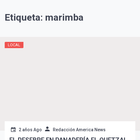
Etiqueta:
marimba
LOCAL
¡Suscríbete y Vive la
Experiencia!
2 años Ago
Redacción America News