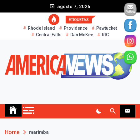
S
agosto 7, 2026
k
i
ETIQUETAS
p
Rhode Island
Providence
Pawtucket
t
Central Falls
Dan McKee
RIC
o
c
o
n
t
e
n
t
AMERICA NEWS
Historias Reales…
Home
marimba