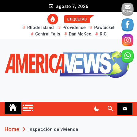
S
agosto 7, 2026
k
i
ETIQUETAS
p
Rhode Island
Providence
Pawtucket
t
Central Falls
Dan McKee
RIC
o
c
o
n
t
e
n
t
AMERICA NEWS
Historias Reales…
Home
inspección de vivienda