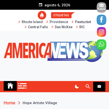
S
agosto 6, 2026
k
i
ETIQUETAS
p
Rhode Island
Providence
Pawtucket
t
Central Falls
Dan McKee
RIC
o
c
o
n
t
e
n
t
AMERICA NEWS
Historias Reales…
Home
Hope Artiste Village