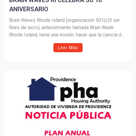
BRAIN WAVES RI CELEBRA SU 10º
ANIVERSARIO
Suscribír
Brain Waves Rhode Island (organización 501(c)3 sin
fines de lucro), anteriormente llamada Brain Week
Rhode Island, tiene una misión: hacer que la ciencia del
cerebro sea accesible a toda la comunidad.
Leer Más