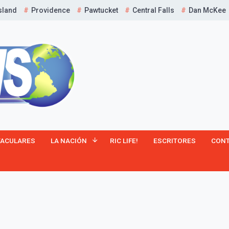
sland
Providence
Pawtucket
Central Falls
Dan McKee
¡Suscríbete y Vive la
TACULARES
LA NACIÓN
RIC LIFE!
ESCRITORES
CON
Experiencia!