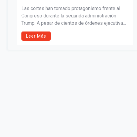
Las cortes han tomado protagonismo frente al
Congreso durante la segunda administración
Trump. A pesar de cientos de órdenes ejecutivas,
ha sido el sistema judicial —y no las legislaturas—
Leer Más
quien ha frenado o permitido su avance. ¿Qué
significa esto para la democracia, los hispanos y
el futuro político del país?