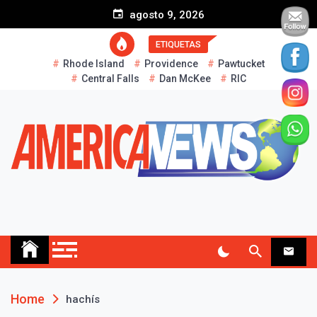
S
agosto 9, 2026
k
i
ETIQUETAS
p
Rhode Island
Providence
Pawtucket
t
Central Falls
Dan McKee
RIC
o
c
o
n
t
e
n
t
AMERICA NEWS
Historias Reales…
Home
hachís