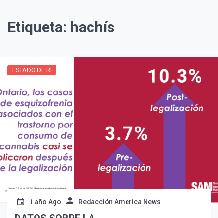
Etiqueta:
hachís
ESTADO DE RI
¡Suscríbete y Vive la
Experiencia!
1 año Ago
Redacción America News