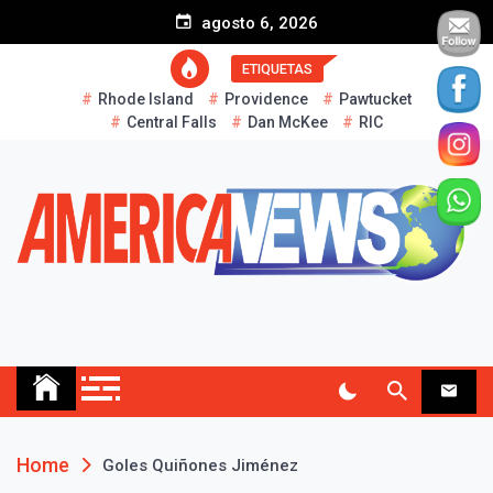
S
agosto 6, 2026
k
i
ETIQUETAS
p
Rhode Island
Providence
Pawtucket
t
Central Falls
Dan McKee
RIC
o
c
o
n
t
e
n
t
AMERICA NEWS
Historias Reales…
Home
Goles Quiñones Jiménez