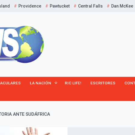
sland
Providence
Pawtucket
Central Falls
Dan McKee
TACULARES
LA NACIÓN
RIC LIFE!
ESCRITORES
CON
TORIA ANTE SUDÁFRICA