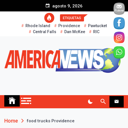
S
agosto 9, 2026
k
i
ETIQUETAS
p
Rhode Island
Providence
Pawtucket
t
Central Falls
Dan McKee
RIC
o
c
o
n
t
e
n
t
AMERICA NEWS
Historias Reales…
Home
food trucks Providence