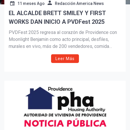
11 meses Ago
Redacción America News
EL ALCALDE BRETT SMILEY Y FIRST
Suscribír
WORKS DAN INICIO A PVDFest 2025
PVDFest 2025 regresa al corazón de Providence con
Moonlight Benjamin como acto principal, desfiles,
murales en vivo, más de 200 vendedores, comida
internacional y docenas de DJs. El festival celebra la
Leer Más
diversidad cultural de la Capital Creativa con arte,
música y comunidad los días 5 y 6 de septiembre.