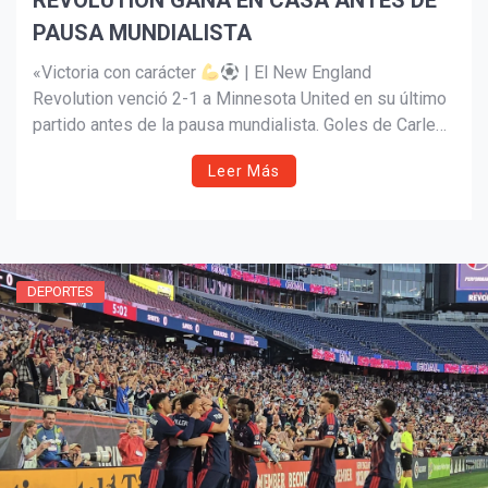
REVOLUTION GANA EN CASA ANTES DE
PAUSA MUNDIALISTA
«Victoria con carácter
| El New England
¡Suscríbete y Vive la
Revolution venció 2-1 a Minnesota United en su último
Experiencia!
partido antes de la pausa mundialista. Goles de Carles
Gil y Luca Langoni, y un Matt Turner gigante bajo los
Leer Más
palos con seis atajadas clave.
DEPORTES
Suscribír