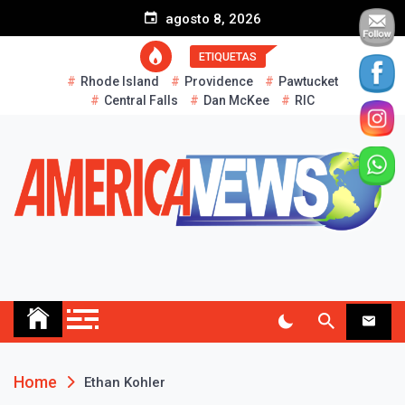
S
agosto 8, 2026
k
i
ETIQUETAS
p
Rhode Island
Providence
Pawtucket
t
Central Falls
Dan McKee
RIC
o
c
o
n
t
e
n
t
AMERICA NEWS
Historias Reales…
Home
Ethan Kohler