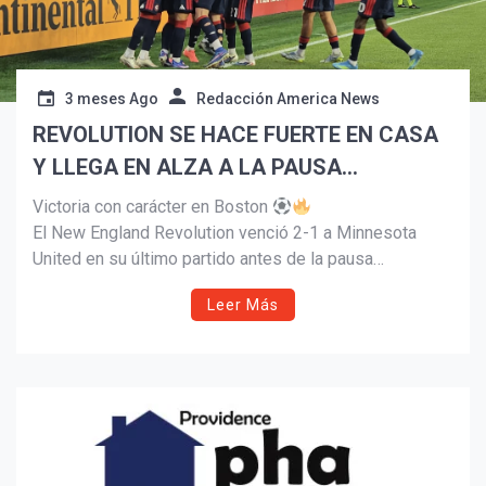
3 meses Ago
Redacción America News
REVOLUTION SE HACE FUERTE EN CASA
Y LLEGA EN ALZA A LA PAUSA
MUNDIALISTA
Victoria con carácter en Boston
El New England Revolution venció 2-1 a Minnesota
United en su último partido antes de la pausa
mundialista, con goles de Carles Gil y Luca Langoni, y
Leer Más
una actuación brillante de Matt Turner bajo los tres
palos.