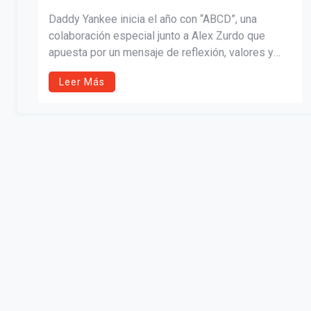
ZURDO
Daddy Yankee inicia el año con “ABCD”, una
colaboración especial junto a Alex Zurdo que
apuesta por un mensaje de reflexión, valores y
propósito. El tema, parte del álbum Lamento en
Leer Más
baile, refuerza la nueva etapa artística del ícono
puertorriqueño con una propuesta musical y visual
grabada íntegramente en Puerto Rico.