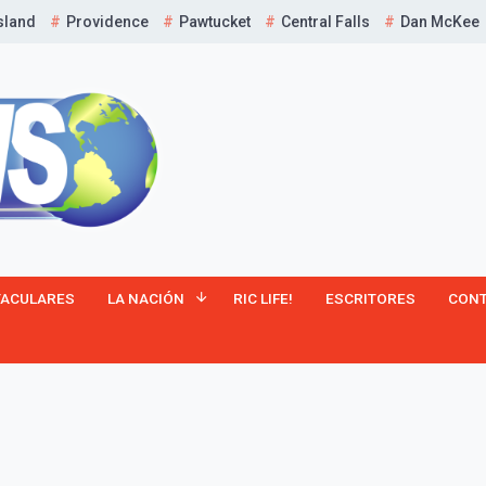
sland
Providence
Pawtucket
Central Falls
Dan McKee
¡Suscríbete y Vive la
TACULARES
LA NACIÓN
RIC LIFE!
ESCRITORES
CON
Experiencia!