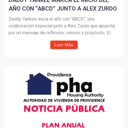
DADDY YANKEE MARCA EL INICIO DEL
AÑO CON “ABCD” JUNTO A ALEX ZURDO
Suscribír
Daddy Yankee inicia el año con “ABCD”, una
colaboración especial junto a Alex Zurdo que apuesta
por un mensaje de reflexión, valores y propósito. El
tema, parte del álbum Lamento en baile, refuerza la
Leer Más
nueva etapa artística del ícono puertorriqueño con una
propuesta musical y visual grabada íntegramente en
Puerto Rico.