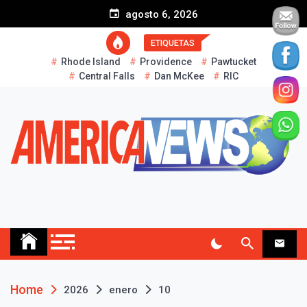
S
agosto 6, 2026
k
i
ETIQUETAS
p
Rhode Island
Providence
Pawtucket
t
Central Falls
Dan McKee
RIC
o
c
o
n
t
e
n
t
AMERICA NEWS
Historias Reales…
Home
2026
enero
10