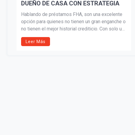
DUEÑO DE CASA CON ESTRATEGIA
Hablando de préstamos FHA, son una excelente
opción para quienes no tienen un gran enganche o
no tienen el mejor historial crediticio. Con solo un
3.5% de inicial, puedes calificar y comprar tu casa.
Leer Más
Además, los préstamos FHA permiten
precisamente este tipo de estrategia—comprar
puntos para reducir tu tasa de manera permanente
—lo cual los hace aún más atractivos.