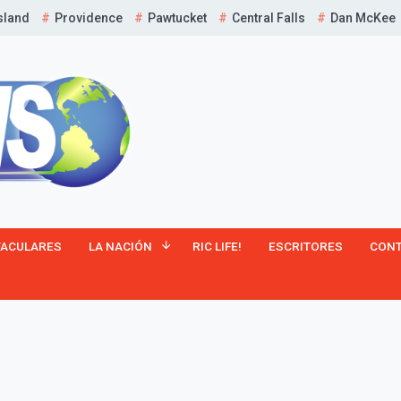
sland
Providence
Pawtucket
Central Falls
Dan McKee
¡Suscríbete y Vive la
TACULARES
LA NACIÓN
RIC LIFE!
ESCRITORES
CON
Experiencia!