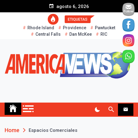
S
agosto 6, 2026
k
i
ETIQUETAS
p
Rhode Island
Providence
Pawtucket
t
Central Falls
Dan McKee
RIC
o
c
o
n
t
e
n
t
AMERICA NEWS
Historias Reales…
Home
Espacios Comerciales