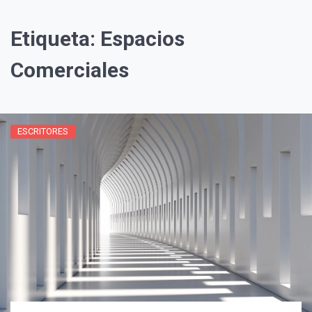
Etiqueta:
Espacios
Comerciales
ESCRITORES
¡Suscríbete y Vive la
Experiencia!