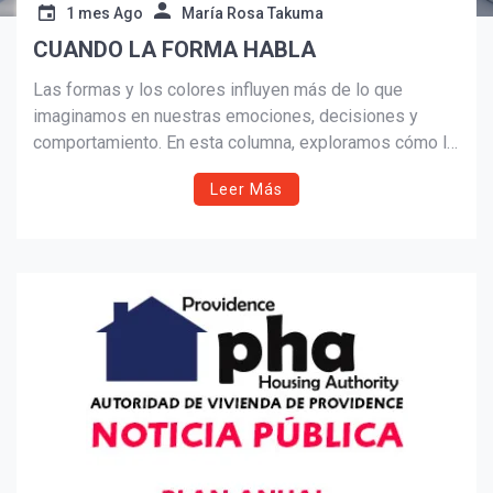
1 mes Ago
María Rosa Takuma
CUANDO LA FORMA HABLA
Suscribír
Las formas y los colores influyen más de lo que
imaginamos en nuestras emociones, decisiones y
comportamiento. En esta columna, exploramos cómo la
neuroarquitectura y la psicología ambiental explican el
Leer Más
impacto de las geometrías y los colores en hogares,
oficinas y espacios comerciales.