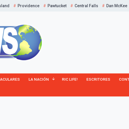
sland
Providence
Pawtucket
Central Falls
Dan McKee
¡Suscríbete y Vive la
TACULARES
LA NACIÓN
RIC LIFE!
ESCRITORES
CON
Experiencia!