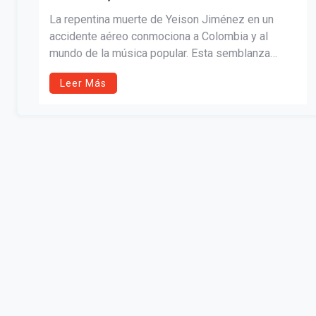
La repentina muerte de Yeison Jiménez en un
accidente aéreo conmociona a Colombia y al
mundo de la música popular. Esta semblanza
repasa su vida, su ascenso desde la adversidad,
Leer Más
el trágico último vuelo junto a su equipo y el
legado que deja como referente de resiliencia y
talento.